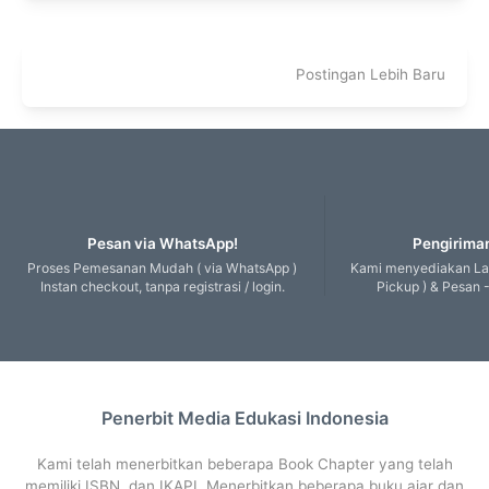
Postingan Lebih Baru
Pesan via WhatsApp!
Pengiriman
Proses Pemesanan Mudah ( via WhatsApp )
Kami menyediakan Lay
Instan checkout, tanpa registrasi / login.
Pickup ) & Pesan -
Penerbit Media Edukasi Indonesia
Kami telah menerbitkan beberapa Book Chapter yang telah
memiliki ISBN, dan IKAPI. Menerbitkan beberapa buku ajar dan