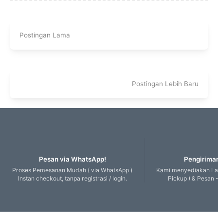
Postingan Lama
Postingan Lebih Baru
Pesan via WhatsApp!
Pengiriman
Proses Pemesanan Mudah ( via WhatsApp )
Kami menyediakan Lay
Instan checkout, tanpa registrasi / login.
Pickup ) & Pesan -