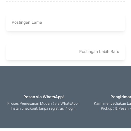
Postingan Lama
Postingan Lebih Baru
Pesan via WhatsApp!
Pengiriman
Proses Pemesanan Mudah ( via WhatsApp )
Kami menyediakan Lay
Instan checkout, tanpa registrasi / login.
Pickup ) & Pesan -