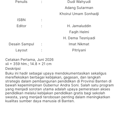
Penulis
:
Dudi Wahyudi
Adang Sutarman
Khoirul Umam Sonhadji
ISBN
:
Editor
:
H. Jamaluddin
Faqih Helmi
H.
Dema Tesniyadi
Desain Sampul
:
Imat Nikmat
Layout
:
Pitriyani
Cetakan Pertama, Juni 2026
xii + 359 hlm.; 14.8 x 21 cm
Deskripsi
Buku ini hadir sebagai upaya mendokumentasikan sekaligus
merefleksikan berbagai kebijakan, gagasan, dan langkah
strategis dalam pembangunan pendidikan di Provinsi Banten di
bawah kepemimpinan Gubernur Andra Soni. Salah satu program
yang menjadi sorotan utama adalah upaya pemerataan akses
pendidikan melalui kebijakan pendidikan gratis bagi sekolah
swasta, yang menjadi terobosan penting dalam meningkatkan
kualitas sumber daya manusia di Banten.