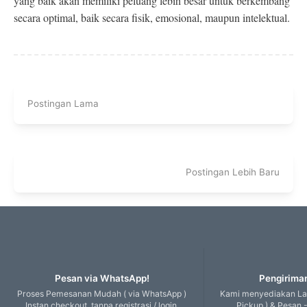
yang baik akan memiliki peluang lebih besar untuk berkembang
secara optimal, baik secara fisik, emosional, maupun intelektual.
Postingan Lama
Postingan Lebih Baru
Pesan via WhatsApp!
Pengiriman
Proses Pemesanan Mudah ( via WhatsApp )
Kami menyediakan Lay
Instan checkout, tanpa registrasi / login.
Pickup ) & Pesan -