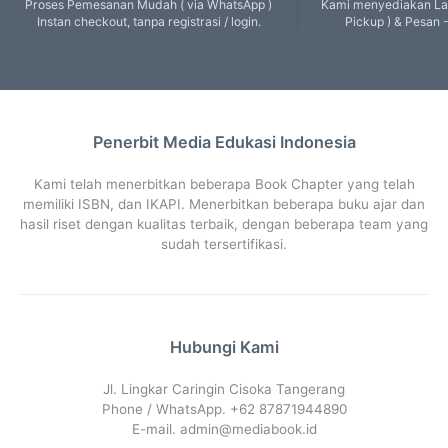
Proses Pemesanan Mudah ( via WhatsApp )
Kami menyediakan Lay
Instan checkout, tanpa registrasi / login.
Pickup ) & Pesan -
Penerbit Media Edukasi Indonesia
Kami telah menerbitkan beberapa Book Chapter yang telah
memiliki ISBN, dan IKAPI. Menerbitkan beberapa buku ajar dan
hasil riset dengan kualitas terbaik, dengan beberapa team yang
sudah tersertifikasi.
Hubungi Kami
Jl. Lingkar Caringin Cisoka Tangerang
Phone / WhatsApp. +62 87871944890
E-mail.
admin@mediabook.id