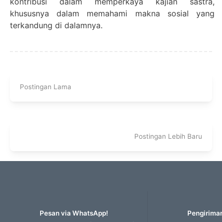
kontribusi dalam memperkaya kajian sastra,
khususnya dalam memahami makna sosial yang
terkandung di dalamnya.
Postingan Lama
Postingan Lebih Baru
Pesan via WhatsApp!
Pengiriman