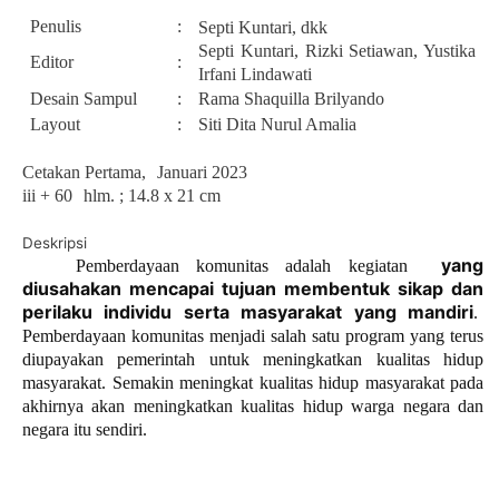
Penulis
:
Septi Kuntari
, dkk
Septi Kuntari, Rizki Setiawan, Yustika
Editor
:
Irfani Lindawati
Desain Sampul
:
Rama Shaquilla Brilyando
Layout
:
Siti Dita Nurul Amalia
Cetakan Pertama,
Januari 2023
i
ii +
60
hlm. ; 14.8 x 21 cm
Deskripsi
yang
Pemberdayaan komunitas adalah kegiatan
diusahakan mencapai tujuan membentuk sikap dan
perilaku individu serta masyarakat yang mandiri
.
Pemberdayaan komunitas menjadi salah satu program yang terus
diupayakan pemerintah untuk meningkatkan kualitas hidup
masyarakat. Semakin meningkat kualitas hidup masyarakat pada
akhirnya akan meningkatkan kualitas hidup warga negara dan
negara itu sendiri.